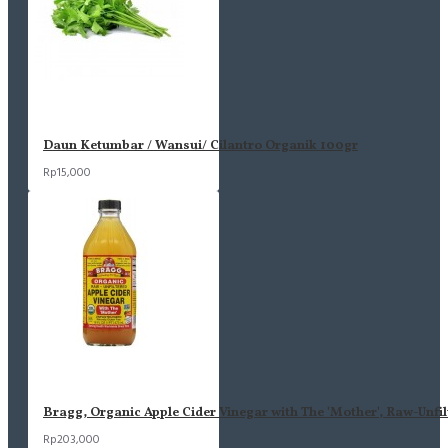
Daun Ketumbar / Wansui/ Cilantro Organik 100gr
Rp15,000
Bragg, Organic Apple Cider Vinegar with The 'Mother', Raw-Unfil
Rp203,000