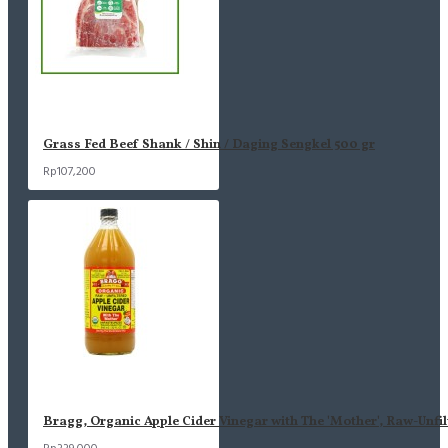
Grass Fed Beef Shank / Shin / Daging Sengkel 500 gr
Rp107,200
Bragg, Organic Apple Cider Vinegar with The 'Mother', Raw-Unfil