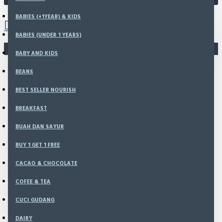
0 item(s) - Rp0
BABIES (+1YEAR) & KIDS
BABIES (UNDER 1 YEARS)
You have not chosen any products to compare.
BABY AND KIDS
BEANS
BEST SELLER NOURISH
BREAKFAST
BUAH DAN SAYUR
BUY 1 GET 1 FREE
CACAO & CHOCOLATE
COFEE & TEA
CUCI GUDANG
DAIRY