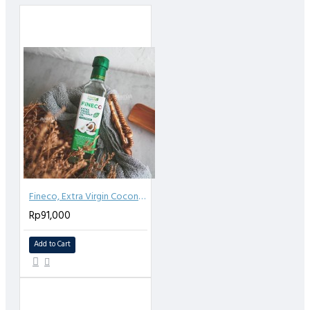
Status Halal : Halal, sudah ada sertifikasi Halal untuk
pemotongan
Sapi Grass Fed adalah sapi yang memakan full rumput &
hidup bebas pada padang rumput. Sapi-sapi ini tidak
diberikan antibiotik, tanpa tambahan hormon.
Benefit Sapi Grass Fed :
Sapi grass-fed mengandung betakaroten, vitamin E, asam
lemak omega-3 dan omega-6, serta protein yang lebih
tinggi daripada sapi grain-fed
- Ramah lingkungan, secara alami mengurangi hama
Fineco, Extra Virgin Coconut Oil 250ml
alam, sementara kotorannya membantu mengembalikan
Rp91,000
kesuburan tanah
Add to Cart
- Nontoxic alternative, atau alternatif konsumsi daging
sapi bebas cemaran kimia seperti antibiotik dan hormon,
lebih aman, dan bergizi