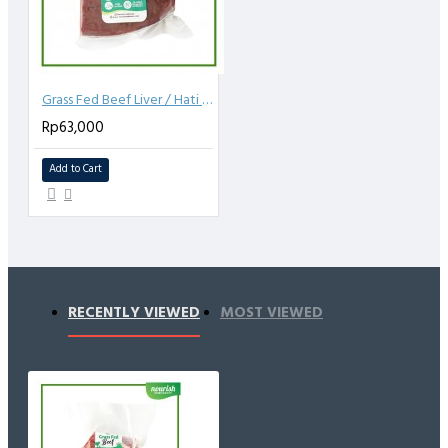
Grass Fed Beef Liver / Hati Sapi 500 gr
Rp63,000
Add to Cart
RECENTLY VIEWED
MOST VIEWED