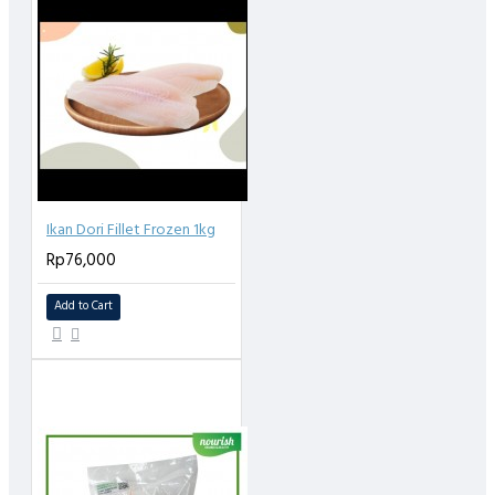
- Ketika paket diterima harap segera simpan kedalam
kulkas / freezzer
https://nourishindonesia.com/ice-pack-beku-ice-gel-beku-
pendingin-siap-pakai-satuan
Ikan Dori Fillet Frozen 1kg
Rp76,000
Add to Cart