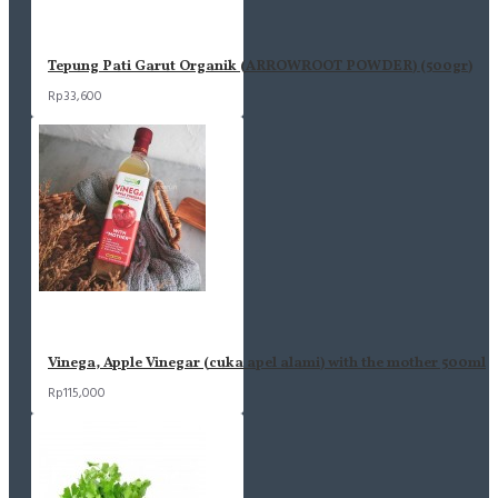
Tepung Pati Garut Organik (ARROWROOT POWDER) (500gr)
Rp33,600
Vinega, Apple Vinegar (cuka apel alami) with the mother 500ml
Rp115,000