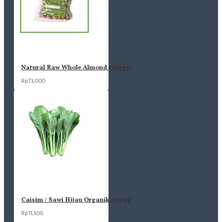
Natural Raw Whole Almond (250gr)
Rp73,000
Caisim / Sawi Hijau Organik 200gr
Rp11,500