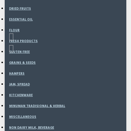
DRIED FRUITS
ESSENTIAL OIL
FLOUR
FRESH PRODUCTS
GLUTEN FREE
GRAINS & SEEDS
Based on 0 reviews.
-
Write a review
HAMPERS
JAM, SPREAD
498
Model:
NEW-5508
KITCHENWARE
Weight:
550.00g
MINUMAN TRADISIONAL & HERBAL
SKU:
NI4361
MISCELLANEOUS
Rp107,200
NON DAIRY MILK, BEVERAGE