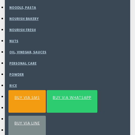
NOODLE, PASTA
NOURISH BAKERY
ADD TO CART
NOURISH FRESH
NUTS
BUY NOW
OIL, VINEGAR, SAUCES
PERSONAL CARE
Add to Wish List
Compare this Product
POWDER
RICE
SEA VEGETABLE
BUY VIA SMS
BUY VIA WHATSAPP
SNACK
SPECIAL BUNDLING
BUY VIA LINE
SPICE & SEASONING