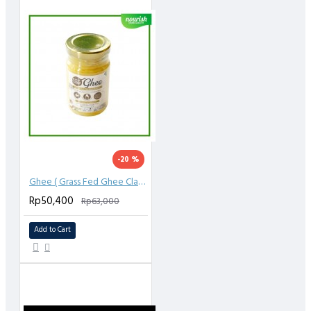
Bedanya dengan sapi grain fed
setelah melewati periode tertentu, sapi grain-fed diberi
pakan biji-bijian seperti gandum, jagung, barley, oat, atau
kedelai di feedlot (lapangan yang dibatasi pagar besi).
Sistem pencernaan sapi didesain untuk mengonsumsi
rumput. Pemberian biji-bijian bisa mengganggu sistem
pencernaannya. Karena itu, sapi grain-fed sesekali diberi
antibiotik.
Pakan biji-bijian mengandung pati dan energi, sehingga
sapi lebih cepat gemuk. Ditambah proses feedlot, sapi
-20 %
grain-fed pun bisa mencapai berat ideal untuk dipotong
Ghee ( Grass Fed Ghee Clarified Butter) 100 gr
setahun lebih cepat daripada sapi yang hanya merumput
Rp50,400
Rp63,000
PERHATIAN:
Add to Cart
- Pengiriman HANYA MELALUI GOSEND/ GRAB. Sebaiknya
yang Instant Courier
Barang kami kirim dipastikan dalam kondisi bagus &
beku. Kerusakan barang karena keterlambatan pihak
pengantar diluar tanggung jawab kami.