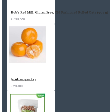
Bob's Red Mill, Gluten Free, Old Fashioned Rolled Oats (907 g)
Rp228,000
Jeruk wogan 1kg
Rp93,400