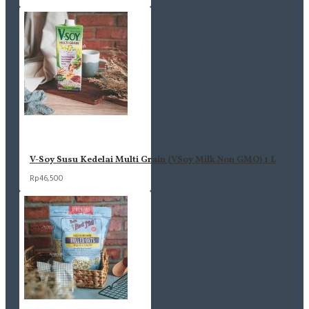
V-Soy Susu Kedelai Multi Grain (VSoy Milk Non GMO) 1 L
Rp46,500