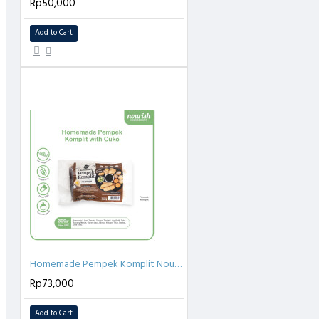
Rp50,000
- Mutu terjaga: Proses produksi dan pengolahan kami mengikuti Standa
Add to Cart
Keamanan dan kualitas produk kami adalah yang utama untuk memberikan
- Praktis, Cepat dan Sehat: Siap disajikan dalam hitungan menit, solusi id
Cara dan Saran Penyiapan:
1. Siapkan kukusan berisi air, lalu panaskan hingga mendidih
2. Masukkan siomay ayam yang sudah tidak beku, kukus selama 3 menit h
3. Angkat dan keluarkan
4. Siomay ayam siap disajikan bersama dengan saus kacang
Homemade Pempek Komplit Nourish Kitchen - Telur, Lenjer & Adaan Bebas Gluten Dengan Tenggiri Asli Lengkap dengan Cuko 300 gr
Masa Simpan:
Rp73,000
6 bulan di freezer atau sesuai dengan masa exp yang tercantum
Add to Cart