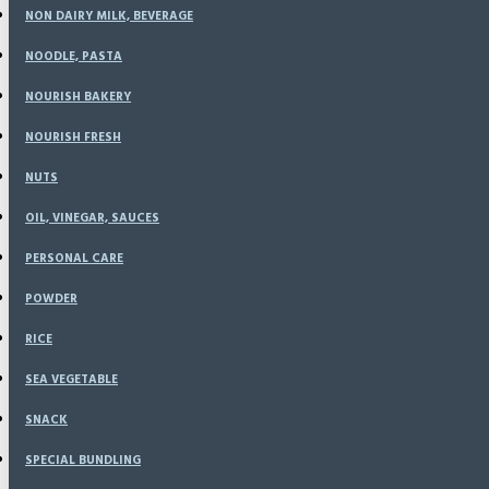
NON DAIRY MILK, BEVERAGE
NOODLE, PASTA
NOURISH BAKERY
Homemade Dumpling Nouris
NOURISH FRESH
Original - Siomay Ikan Teng
NUTS
Gluten, Tanpa MSG, Tanpa 
Dengan Saus Kacang Asli 250
OIL, VINEGAR, SAUCES
PERSONAL CARE
POWDER
Based on 0 reviews.
-
Write a review
RICE
Rp73,000
SEA VEGETABLE
SNACK
SPECIAL BUNDLING