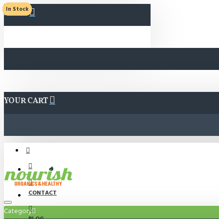
In Stock
In Stock
In Stock
MENU
YOUR CART
CONTACT
Category
BLOG