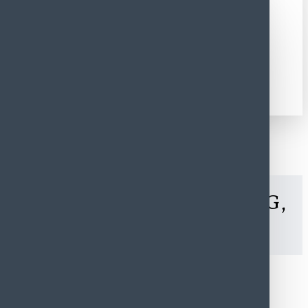
an Saus Kacang Asli 250 gr - Ikan
ggiri Bebas Gluten, Tanpa MSG,
 gr - Ikan