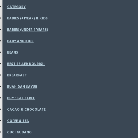
Menu
CATEGORY
KONFIRMASI
HOME
BABIES (+1YEAR) & KIDS
SPECIALS
BABIES (UNDER 1 YEARS)
LOGIN
RESELLER
CATALOG
BABY AND KIDS
REGISTER
BLOG
BEANS
LOGIN
BEST SELLER NOURISH
Homemade Dumpling Nourish Kitchen Ori
REGISTER
BREAKFAST
WISHLIST
BUAH DAN SAYUR
Homemade Dumpling Nourish Kit
Tanpa Pen
BUY 1 GET 1 FREE
COMPARE
CACAO & CHOCOLATE
COFEE & TEA
CUCI GUDANG