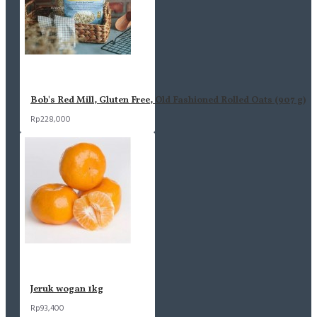
Bob's Red Mill, Gluten Free, Old Fashioned Rolled Oats (907 g)
Rp228,000
Jeruk wogan 1kg
Rp93,400