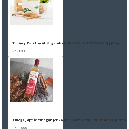
Tepung Pati Garut Organik (ARROWROOT POWDER) (500gr)
Rp33,600
Vinega, Apple Vinegar (cuka apel alami) with the mother 500ml
Rp115,000