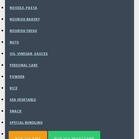
Weight:
575.00g
NOODLE, PASTA
SKU:
NI1002
NOURISH BAKERY
NOURISH FRESH
Rp70,000
NUTS
OIL, VINEGAR, SAUCES
PERSONAL CARE
ADD TO CART
POWDER
RICE
BUY NOW
SEA VEGETABLE
SNACK
Add to Wish List
Compare this Product
SPECIAL BUNDLING
SPICE & SEASONING
BUY VIA SMS
BUY VIA WHATSAPP