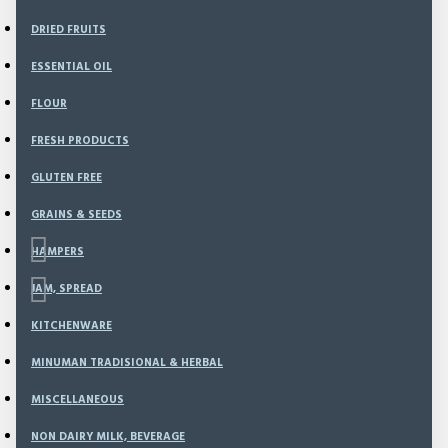
DRIED FRUITS
ESSENTIAL OIL
FLOUR
FRESH PRODUCTS
GLUTEN FREE
GRAINS & SEEDS
HAMPERS
JAM, SPREAD
KITCHENWARE
Based on 0 reviews.
-
Write a review
MINUMAN TRADISIONAL & HERBAL
MISCELLANEOUS
IN STOCK
NON DAIRY MILK, BEVERAGE
Model:
NEW-