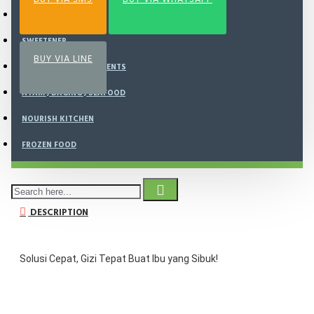
SUPERFOODS
SWEETENER
BUY VIA LINE
VITAMINS & SUPPLEMENTS
AYAM , DAGING , SEAFOOD
NOURISH KITCHEN
SHIPPING AVAILABLE
FROZEN FOOD
DESCRIPTION
Solusi Cepat, Gizi Tepat Buat Ibu yang Sibuk!
Setiap ibu pasti ingin yang terbaik untuk keluarga, namun