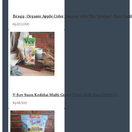
Bragg, Organic Apple Cider Vinegar with The 'Mother', Raw-Unfil
Rp203,000
V-Soy Susu Kedelai Multi Grain (VSoy Milk Non GMO) 1 L
Rp46,500