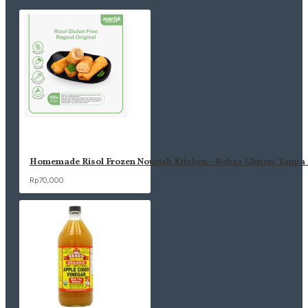
Homemade Risol Frozen Nourish Kitchen - Bebas Gluten, Tanpa M
Rp70,000