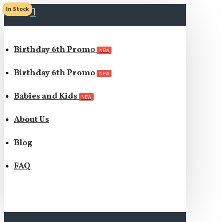
In Stock
In Stock
In Stock
In Stock
MENU
Birthday 6th Promo
NEW
Birthday 6th Promo
NEW
Babies and Kids
NEW
About Us
Blog
FAQ