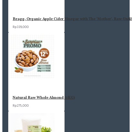
Bragg, Organic Apple Cider Vinegar with The 'Mother', Raw-Unfil
Rp339,000
Natural Raw Whole Almond (1KG)
Rp275,000