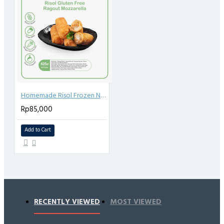
PERHATIAN!
- Pengiriman HANYA MELALUI GOSEND/ GRAB. Sebaiknya
yang Instant Courier
Barang kami kirim dipastikan dalam kondisi bagus & beku.
Kerusakan barang karena keterlambatan pihak pengantar
Homemade Risol Frozen Nourish Kitchen - Bebas Gluten, Tanpa MSG, Tanpa Pengawet, Rempah Alami 425 gr (isi 5) - Ragout Mozzarella
diluar tanggung jawab kami.
Rp85,000
- Ketika paket diterima harap segera simpan kedalam kulkas
/ freezer
Add to Cart
RECENTLY VIEWED
MOST VIEWED