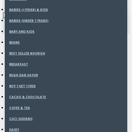
MSG, Tanpa Pengawet, Rempah
0 item(s) - Rp0
BABIES (+1YEAR) & KIDS
Alami 425 gr (isi 5) - Ragout
Original
BABIES (UNDER 1 YEARS)
You have not chosen any products to compare.
BABY AND KIDS
BEANS
BEST SELLER NOURISH
BREAKFAST
BUAH DAN SAYUR
BUY 1 GET 1 FREE
CACAO & CHOCOLATE
COFEE & TEA
CUCI GUDANG
DAIRY