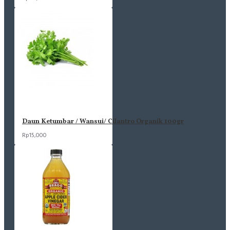
Daun Ketumbar / Wansui/ Cilantro Organik 100gr
Rp15,000