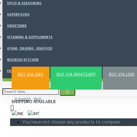
SPICE & SEASONING
SUPERFOODS
BUY NOW
SWEETENER
VITAMINS & SUPPLEMENTS
AYAM , DAGING , SEAFOOD
Add to Wish List
Compare this Product
NOURISH KITCHEN
FROZEN FOOD
BUY VIA SMS
BUY VIA WHATSAPP
BUY VIA LINE
0 item(s) - Rp0
SHIPPING AVAILABLE
You have not chosen any products to compare.