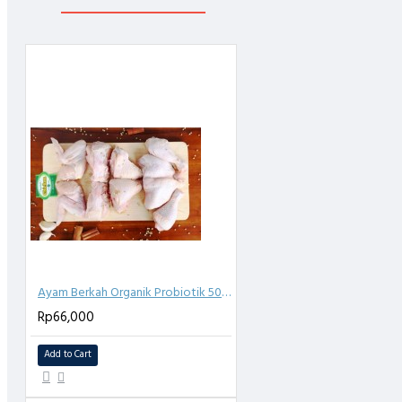
Kami menggunakan pakan alami yg bebas hormon sintetis
Ayam kami tidak disuntik Antibiotik
Suplemen ayam kami formulasi sendiri berbahan jahe, kunyit dan bah
Kami menjaga kebersihan kandang dan ekosistem sekitaran kandang
Lemak Kadar Cholesterol ayam kami rendah
Halal
Kami telah memiliki Sertifikat Halal dari DSN MUI PERHATIAN
PERHATIAN:
- Pengiriman HANYA MELALUI GOSEND/ GRAB. Sebaiknya yang Insta
Barang kami kirim dipastikan dalam kondisi bagus & beku. Kerusakan
tanggung jawab kami.
Ayam Berkah Organik Probiotik 500-600 gr
Rp66,000
- Ketika paket diterima harap segera simpan kedalam kulkas / freezz
Add to Cart
- Pengiriman Luar Kota bisa, MOHON CHAT TERLEBIH DAHULU