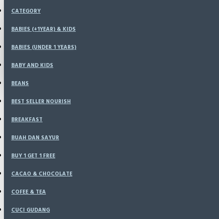
Menu
CATEGORY
KONFIRMASI
HOME
BABIES (+1YEAR) & KIDS
SPECIALS
BABIES (UNDER 1 YEARS)
LOGIN
RESELLER
CATALOG
BABY AND KIDS
REGISTER
BLOG
BEANS
LOGIN
BEST SELLER NOURISH
REGISTER
BREAKFAST
WISHLIST
BUAH DAN SAYUR
Ayam 
BUY 1 GET 1 FREE
COMPARE
CACAO & CHOCOLATE
COFEE & TEA
CUCI GUDANG