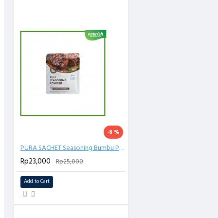
-8 %
PURA SACHET Seasoning Bumbu Penyedap NO MSG - BEEF 20 gram
Rp23,000
Rp25,000
Add to Cart