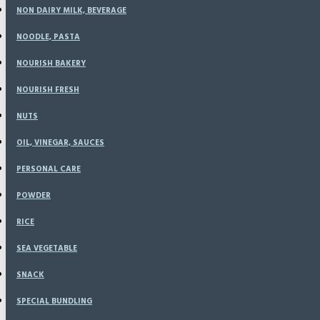
NON DAIRY MILK, BEVERAGE
NOODLE, PASTA
Ayam Berkah Organik Middle
NOURISH BAKERY
Gram
NOURISH FRESH
NUTS
Based on 0 reviews.
-
Write a review
OIL, VINEGAR, SAUCES
Rp59,500
PERSONAL CARE
POWDER
RICE
SEA VEGETABLE
SNACK
SPECIAL BUNDLING
ADD TO CART